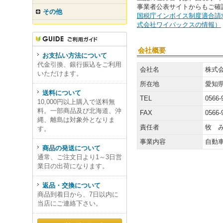
事業者公表サイトからもご確
その他
国税庁インボイス制度適合請
式会社ワイパックスの情報）
会社概要
お支払い方法について
代金引換、銀行振込をご利用
会社名
株式
いただけます。
所在地
愛知県
送料について
TEL
0566-
10,000円以上購入で送料無
料。一部商品及び北海道、沖
FAX
0566-
縄、離島は対象外となりま
責任者
牧 
す。
事業内容
自動
商品の発送について
通常、ご注文日より1～3日営
業日の出荷になります。
返品・交換について
商品到着日から、7日以内に
当店にご連絡下さい。