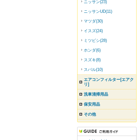
ニッサン(23)
ニッサンUD(11)
マツダ(30)
イスズ(24)
ミツビシ(28)
ホンダ(6)
スズキ(8)
スバル(10)
エアコンフィルター[エアク
リ]
洗車清掃用品
保安用品
その他