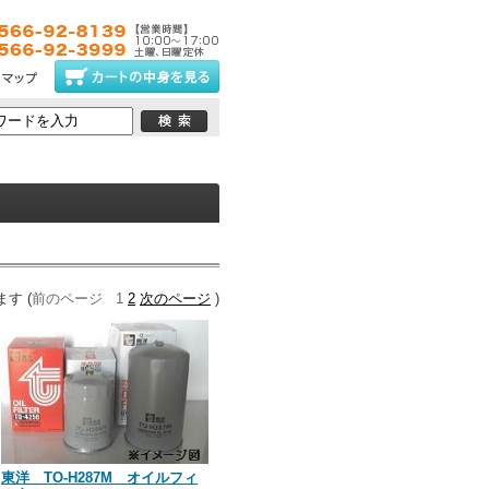
ー
ます (
前のページ
1
2
次のページ
)
東洋 TO-H287M オイルフィ