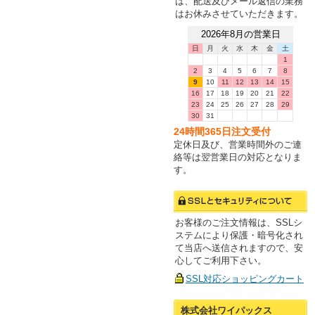
は、配送及びメール返信の業務
はお休みさせていただきます。
2026年8月の営業日
日
月
火
水
木
金
土
1
2
3
4
5
6
7
8
9
10
11
12
13
14
15
16
17
18
19
20
21
22
23
24
25
26
27
28
29
30
31
24時間365日注文受付
定休日及び、営業時間外のご連
絡等は翌営業日の対応となりま
す。
お客様のご注文情報は、SSLシ
ステムにより保護・暗号化され
て当店へ送信されますので、安
心してご利用下さい。
SSL対応ショッピングカート
株式会社ワイパックス