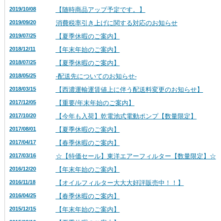
2019/10/08
【随時商品アップ予定です。】
2019/09/20
消費税率引き上げに関する対応のお知らせ
2019/07/25
【夏季休暇のご案内】
2018/12/11
【年末年始のご案内】
2018/07/25
【夏季休暇のご案内】
2018/05/25
-配送先についてのお知らせ-
2018/03/15
【西濃運輸運賃値上に伴う配送料変更のお知らせ】
2017/12/05
【重要/年末年始のご案内】
2017/10/20
【今年も入荷】乾電池式電動ポンプ【数量限定】
2017/08/01
【夏季休暇のご案内】
2017/04/17
【春季休暇のご案内】
2017/03/16
☆【特価セール】東洋エアーフィルター【数量限定】☆
2016/12/20
【年末年始のご案内】
2016/11/18
【オイルフィルター大大大好評販売中！！】
2016/04/25
【春季休暇のご案内】
2015/12/15
【年末年始のご案内】