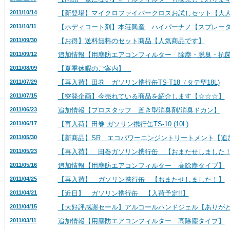
2011/10/14
【新登場】マイクロファイバークロスお試しセット【大
2011/10/11
【ホディコート剤】本荘興産 ハイパーナノ【スプレー
2011/09/30
【お得】送料無料のセット商品【人気商品です】
2011/09/12
追加情報【用塵防エアコンフィルター 除塵・脱臭・抗
2011/08/09
【夏季休暇のご案内】
2011/07/29
【再入荷】田巻 ガソリン携行缶TS-T18（タテ型18L)
2011/07/15
【突発企画】今売れている商品を紹介します【☆☆☆】
2011/06/23
追加情報【プロスタッフ 置き型消臭剤/消臭ドカン】
2011/06/17
【再入荷】田巻 ガソリン携行缶TS-10 (10L)
2011/05/30
【新商品】SR エコパワーエンジントリートメント【追
2011/05/23
【再入荷】 田巻ガソリン携行缶 【おまたせしました
2011/05/16
追加情報【用塵防エアコンフィルター 高除塵タイプ】
2011/04/25
【再入荷】 ガソリン携行缶 【おまたせしました！】
2011/04/21
【近日】 ガソリン携行缶 【入荷予定!!】
2011/04/15
【大好評感謝セール】アルコールハンドジェル【ありが
2011/03/11
追加情報【用塵防エアコンフィルター 高除塵タイプ】