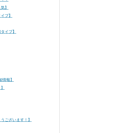
人気】
タイプ】
菌タイプ】
加情報】
！】
とうございます！】