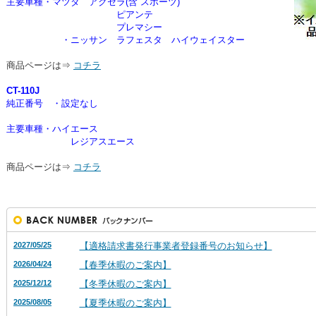
主要車種・マツダ アクセラ(含 スポーツ)
ピアンテ
プレマシー
・ニッサン ラフェスタ ハイウェイスター
商品ページは⇒
コチラ
CT-110J
純正番号 ・設定なし
主要車種・ハイエース
レジアスエース
商品ページは⇒
コチラ
2027/05/25
【適格請求書発行事業者登録番号のお知らせ】
2026/04/24
【春季休暇のご案内】
2025/12/12
【冬季休暇のご案内】
2025/08/05
【夏季休暇のご案内】