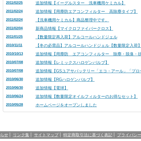
2011/02/25
追加情報【イーグルスター 洗車機用ケミカル】
2011/02/24
追加情報【用塵防エアコンフィルター 高除塵タイプ】
2011/02/24
【洗車機用ケミカル】商品整理中です。
2011/02/04
新商品情報【マイクロファイバークロス】
2011/01/25
【数量限定再入荷】アルコールハンドジェル
2010/11/11
【冬の必需品】アルコールハンドジェル【数量限定入荷
2010/10/13
追加情報【用塵防 エアコンフィルター 除塵・脱臭・
2010/07/08
追加情報【レミックスハロゲンバルブ】
2010/07/08
追加情報【GSユアサバッテリー「エコ・アール」「プロ
2010/06/30
追加情報【RGハロゲンバルブ】
2010/06/30
追加情報【電球】
2010/06/24
追加情報【数量限定オイルフィルターのお得なセット】
2010/05/28
ホームページをオープンしました
らせ
リンク集
サイトマップ
特定商取引法に基づく表記
プライバシ