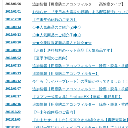
2013/03/06
追加情報【用塵防エアコンフィルター 高除塵タイプ】
2013/02/01
お知らせ 『東日本大震災の影響による配送状況につい
2012/12/28
【年末年始休暇のご案内】
2012/09/13
◇◆人気商品のご紹介(2)◆◇
2012/09/13
◇◆人気商品のご紹介(1)◆◇
2012/08/20
☆★☆業販限定商品購入方法☆★☆
2012/08/20
【お得】送料無料のセット商品【人気商品です】
2012/08/02
【夏季休暇のご案内】
2012/07/13
追加情報【用塵防エアコンフィルター 除塵・脱臭・抗
2012/06/13
追加情報【用塵防エアコンフィルター】
2012/03/12
今年も【ワイパーブレード】の季節がやってきました！
2012/03/07
追加情報【用塵防エアコンフィルター 除塵・脱臭・抗
2012/02/17
【スプレー式消火具】FireLockEX【家庭・車載共用】
2012/02/16
追加情報【用塵防エアコンフィルター 除塵・脱臭・抗
2011/12/20
【年末年始休暇のご案内】
2011/12/03
【おまたせしました】洗車タオル/綿タオル【再販売開始
2011/11/09
【商品一覧にない】オイルフィルターも販売しておりま