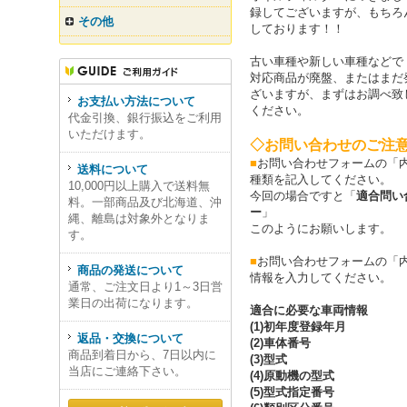
録してございますが、もちろ
その他
しております！！
古い車種や新しい車種などで
対応商品が廃盤、またはまだ
ざいますが、まずはお調べ致
お支払い方法について
ください。
代金引換、銀行振込をご利用
いただけます。
◇お問い合わせのご注
■
お問い合わせフォームの「
送料について
種類を記入してください。
10,000円以上購入で送料無
今回の場合ですと「
適合問い
料。一部商品及び北海道、沖
ー
」
縄、離島は対象外となりま
このようにお願いします。
す。
■
お問い合わせフォームの「
商品の発送について
情報を入力してください。
通常、ご注文日より1～3日営
業日の出荷になります。
適合に必要な車両情報
(1)初年度登録年月
返品・交換について
(2)車体番号
商品到着日から、7日以内に
(3)型式
当店にご連絡下さい。
(4)原動機の型式
(5)型式指定番号