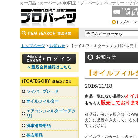
カー用品・カーパーツの卸問屋「プロパーツ」バッテリー・ワイ
トップページ
お知らせ
【オイルフィルター大大大好評販売中
お知らせ
＞新規会員登録はこちら
【オイルフィル
2016/11/18
ワイパーブレード
オイ
商品一覧にない品番の
オイルフィルター
販売しておりま
もちろん
エアコンフィルター[エアク
※品番が分かる場合はTOP
リ]
力】に品番を入力して、右の
洗車清掃用品
てください。
保安用品
オイルフィルターにつきまし