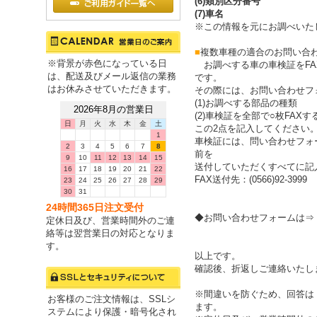
(6)類別区分番号
(7)車名
※この情報を元にお調べいた
■
複数車種の適合のお問い合
※背景が赤色になっている日
お調べする車の車検証をFA
は、配送及びメール返信の業務
です。
はお休みさせていただきます。
その際には、お問い合わせフ
(1)お調べする部品の種類
2026年8月の営業日
(2)車検証を全部で○枚FAX
日
月
火
水
木
金
土
この2点を記入してください
1
車検証には、問い合わせフォ
2
3
4
5
6
7
8
前を
9
10
11
12
13
14
15
送付していただくすべてに記
16
17
18
19
20
21
22
FAX送付先：(0566)92-3999
23
24
25
26
27
28
29
30
31
24時間365日注文受付
◆お問い合わせフォームは⇒
定休日及び、営業時間外のご連
絡等は翌営業日の対応となりま
す。
以上です。
確認後、折返しご連絡いたし
※間違いを防ぐため、回答は「
お客様のご注文情報は、SSLシ
ます。
ステムにより保護・暗号化され