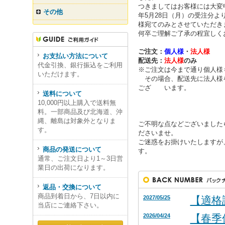
つきましてはお客様には大変申
その他
年5月28日（月）の受注分よ
様宛てのみとさせていただき
何卒ご理解ご了承の程宜しく
ご注文：
個人様
・
法人様
お支払い方法について
配送先：
法人様
のみ
代金引換、銀行振込をご利用
※ご注文は今まで通り個人様
いただけます。
その場合、配送先に法人様
ござ います。
送料について
10,000円以上購入で送料無
料。一部商品及び北海道、沖
縄、離島は対象外となりま
ご不明な点などございました
す。
ださいませ。
ご迷惑をお掛けいたしますが
商品の発送について
す。
通常、ご注文日より1～3日営
業日の出荷になります。
返品・交換について
商品到着日から、7日以内に
2027/05/25
【適格
当店にご連絡下さい。
2026/04/24
【春季