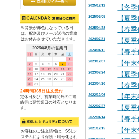
2025/12/12
【冬季
2025/08/05
【夏季
※背景が赤色になっている日
2025/04/28
【春季
は、配送及びメール返信の業務
はお休みさせていただきます。
2024/07/31
【夏季
2026年8月の営業日
2024/04/11
【春季
日
月
火
水
木
金
土
1
2023/12/07
【年末
2
3
4
5
6
7
8
9
10
11
12
13
14
15
2023/07/24
【夏季
16
17
18
19
20
21
22
23
24
25
26
27
28
29
2023/04/20
【春季
30
31
24時間365日注文受付
2022/12/06
【年末
定休日及び、営業時間外のご連
絡等は翌営業日の対応となりま
2022/07/27
【夏季
す。
2022/04/14
【春季
2021/12/15
【年末
お客様のご注文情報は、SSLシ
ステムにより保護・暗号化され